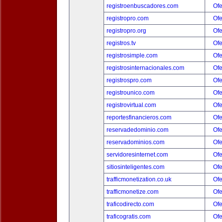
registroenbuscadores.com
Ofe
registropro.com
Ofe
registropro.org
Ofe
registros.tv
Ofe
registrosimple.com
Ofe
registrosinternacionales.com
Ofe
registrospro.com
Ofe
registrounico.com
Ofe
registrovirtual.com
Ofe
reportesfinancieros.com
Ofe
reservadedominio.com
Ofe
reservadominios.com
Ofe
servidoresinternet.com
Ofe
sitiosinteligentes.com
Ofe
trafficmonetization.co.uk
Ofe
trafficmonetize.com
Ofe
traficodirecto.com
Ofe
traficogratis.com
Ofe