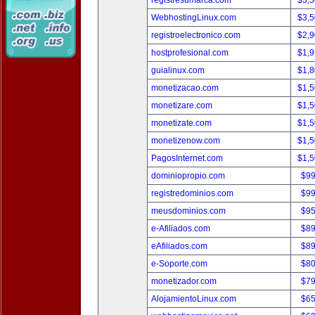
registresumarca.com
$3,
WebhostingLinux.com
$3,
registroelectronico.com
$2,
hostprofesional.com
$1,
guialinux.com
$1,
monetizacao.com
$1,
monetizare.com
$1,
monetizate.com
$1,
monetizenow.com
$1,
PagosInternet.com
$1,
dominiopropio.com
$9
registredominios.com
$9
meusdominios.com
$9
e-Afiliados.com
$8
eAfiliados.com
$8
e-Soporte.com
$8
monetizador.com
$7
AlojamientoLinux.com
$6