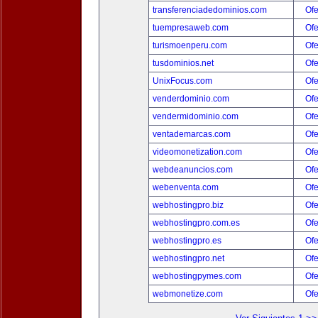
transferenciadedominios.com
Ofe
tuempresaweb.com
Ofe
turismoenperu.com
Ofe
tusdominios.net
Ofe
UnixFocus.com
Ofe
venderdominio.com
Ofe
vendermidominio.com
Ofe
ventademarcas.com
Ofe
videomonetization.com
Ofe
webdeanuncios.com
Ofe
webenventa.com
Ofe
webhostingpro.biz
Ofe
webhostingpro.com.es
Ofe
webhostingpro.es
Ofe
webhostingpro.net
Ofe
webhostingpymes.com
Ofe
webmonetize.com
Ofe