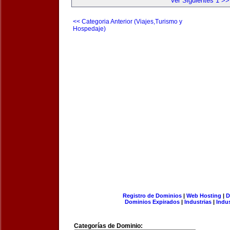
Ver Siguientes 1 >>
<< Categoria Anterior (Viajes,Turismo y
Hospedaje)
Registro de Dominios
|
Web Hosting
|
D
Dominios Expirados
|
Industrias
|
Indu
Categorías de Dominio: