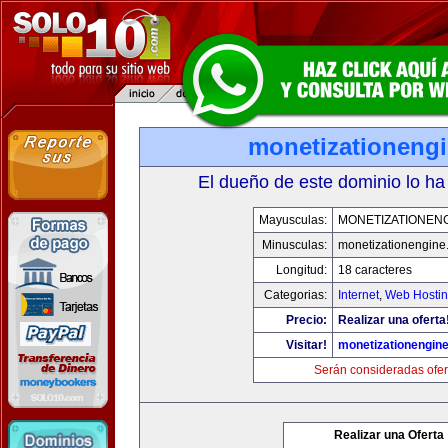
monetizationeng
El dueño de este dominio lo ha
Mayusculas:
MONETIZATIONEN
Minusculas:
monetizationengine
Longitud:
18 caracteres
Categorias:
Internet
,
Web Hostin
Precio:
Realizar una oferta
Visitar!
monetizationengin
Serán consideradas ofer
Realizar una Oferta