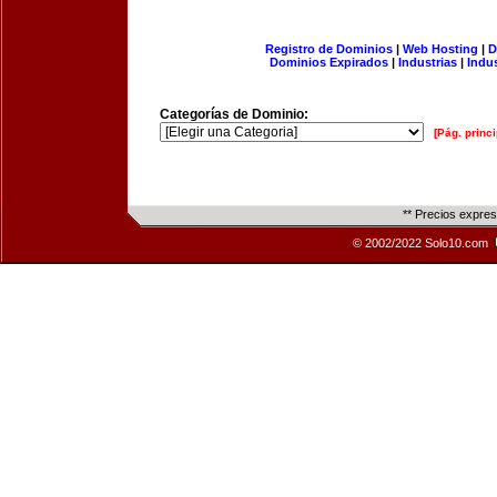
Registro de Dominios
|
Web Hosting
|
D
Dominios Expirados
|
Industrias
|
Indu
Categorías de Dominio:
[Pág. princi
** Precios expre
© 2002/2022 Solo10.com