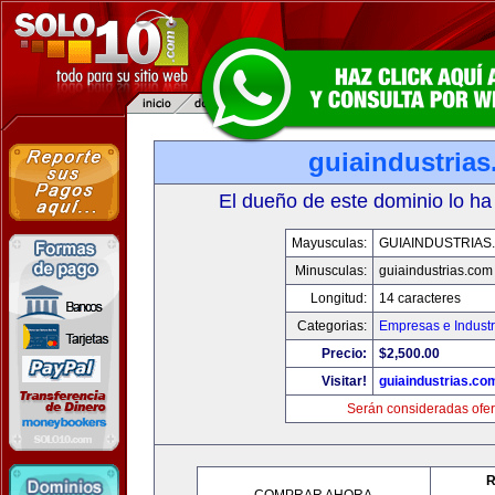
guiaindustria
El dueño de este dominio lo ha
Mayusculas:
GUIAINDUSTRIAS
Minusculas:
guiaindustrias.com
Longitud:
14 caracteres
Categorias:
Empresas e Industr
Precio:
$2,500.00
Visitar!
guiaindustrias.co
Serán consideradas ofer
R