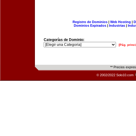
Registro de Dominios
|
Web Hosting
|
D
Dominios Expirados
|
Industrias
|
Indu
Categorías de Dominio:
[Pág. princi
** Precios expre
© 2002/2022 Solo10.com