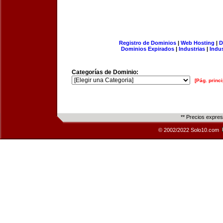
Registro de Dominios
|
Web Hosting
|
D
Dominios Expirados
|
Industrias
|
Indu
Categorías de Dominio:
[Pág. princi
** Precios expre
© 2002/2022 Solo10.com