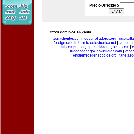
Precio Ofrecido $
Otros dominios en venta:
zonaclientes.com
|
desarrolladores.org
|
guiasalt
foreigntrade.info
|
microelectronica.net
|
clubcom
clubcompras.org
|
publicidadnegocios.com
|
e
ruedasdenegociosvirtuales.com
|
vacac
encuentrosdenegocios.org
|
tarjetas