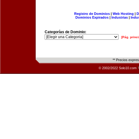
Registro de Dominios
|
Web Hosting
|
D
Dominios Expirados
|
Industrias
|
Indu
Categorías de Dominio:
[Pág. princi
** Precios expre
© 2002/2022 Solo10.com