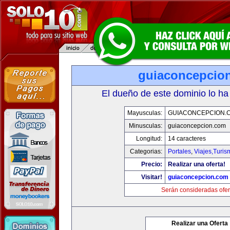
guiaconcepcio
El dueño de este dominio lo ha
Mayusculas:
GUIACONCEPCION.
Minusculas:
guiaconcepcion.com
Longitud:
14 caracteres
Categorias:
Portales
,
Viajes,Turi
Precio:
Realizar una oferta!
Visitar!
guiaconcepcion.com
Serán consideradas ofer
Realizar una Oferta