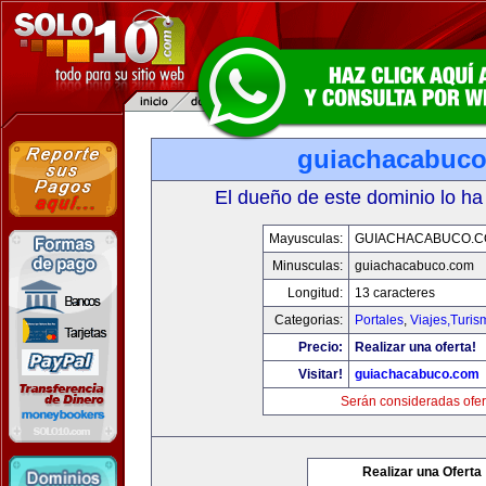
guiachacabuc
El dueño de este dominio lo ha
Mayusculas:
GUIACHACABUCO.
Minusculas:
guiachacabuco.com
Longitud:
13 caracteres
Categorias:
Portales
,
Viajes,Turi
Precio:
Realizar una oferta!
Visitar!
guiachacabuco.com
Serán consideradas ofer
Realizar una Oferta