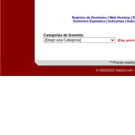
Registro de Dominios
|
Web Hosting
|
D
Dominios Expirados
|
Industrias
|
Indu
Categorías de Dominio:
[Pág. princi
** Precios expre
© 2002/2022 Solo10.com