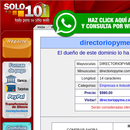
directoriopym
El dueño de este dominio lo ha
Mayusculas:
DIRECTORIOPYM
Minusculas:
directoriopyme.co
Longitud:
14 caracteres
Categorias:
Empresas e Industr
Precio:
$980.00
Visitar!
directoriopyme.c
Serán consideradas ofer
R