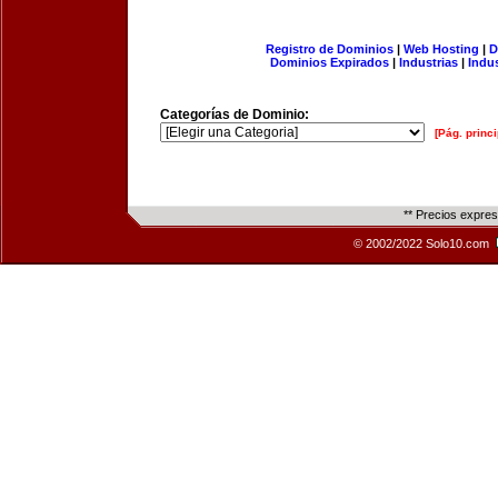
Registro de Dominios
|
Web Hosting
|
D
Dominios Expirados
|
Industrias
|
Indu
Categorías de Dominio:
[Pág. princi
** Precios expre
© 2002/2022 Solo10.com