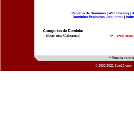
Registro de Dominios
|
Web Hosting
|
D
Dominios Expirados
|
Industrias
|
Indu
Categorías de Dominio:
[Pág. princi
** Precios expre
© 2002/2022 Solo10.com