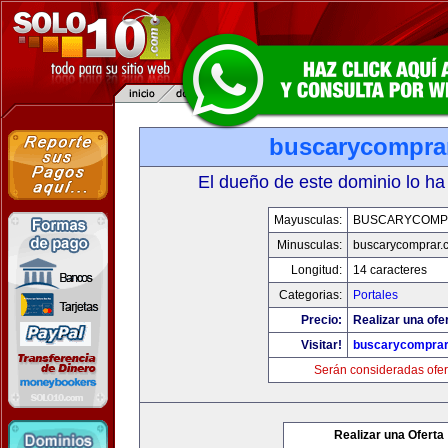
buscarycompra
El dueño de este dominio lo ha
Mayusculas:
BUSCARYCOMP
Minusculas:
buscarycomprar.
Longitud:
14 caracteres
Categorias:
Portales
Precio:
Realizar una ofer
Visitar!
buscarycompra
Serán consideradas ofer
Realizar una Oferta