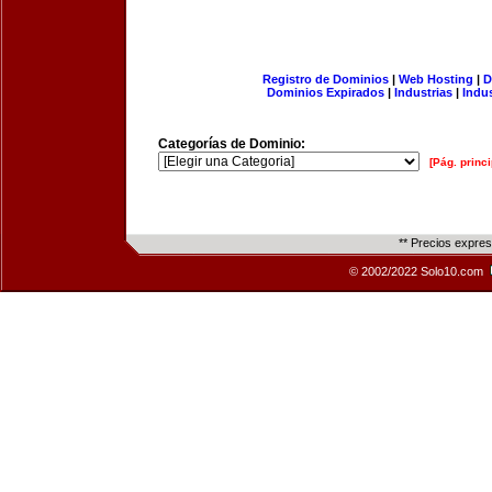
Registro de Dominios
|
Web Hosting
|
D
Dominios Expirados
|
Industrias
|
Indu
Categorías de Dominio:
[Pág. princi
** Precios expre
© 2002/2022 Solo10.com