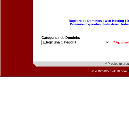
Registro de Dominios
|
Web Hosting
|
D
Dominios Expirados
|
Industrias
|
Indu
Categorías de Dominio:
[Pág. princi
** Precios expre
© 2002/2022 Solo10.com