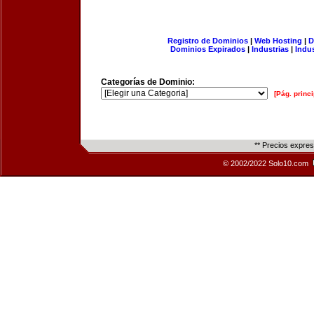
Registro de Dominios
|
Web Hosting
|
D
Dominios Expirados
|
Industrias
|
Indu
Categorías de Dominio:
[Pág. princi
** Precios expre
© 2002/2022 Solo10.com