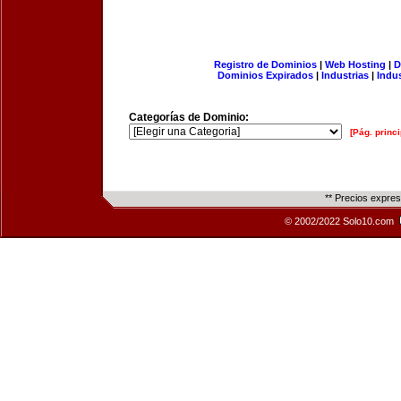
Registro de Dominios
|
Web Hosting
|
D
Dominios Expirados
|
Industrias
|
Indu
Categorías de Dominio:
[Pág. princi
** Precios expre
© 2002/2022 Solo10.com