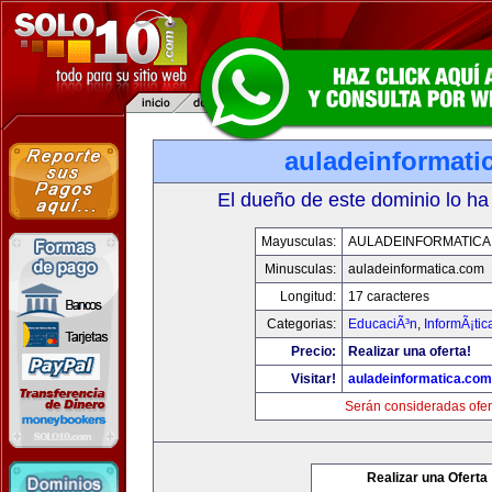
auladeinformati
El dueño de este dominio lo ha
Mayusculas:
AULADEINFORMATICA
Minusculas:
auladeinformatica.com
Longitud:
17 caracteres
Categorias:
EducaciÃ³n
,
InformÃ¡ti
Precio:
Realizar una oferta!
Visitar!
auladeinformatica.com
Serán consideradas ofer
Realizar una Oferta