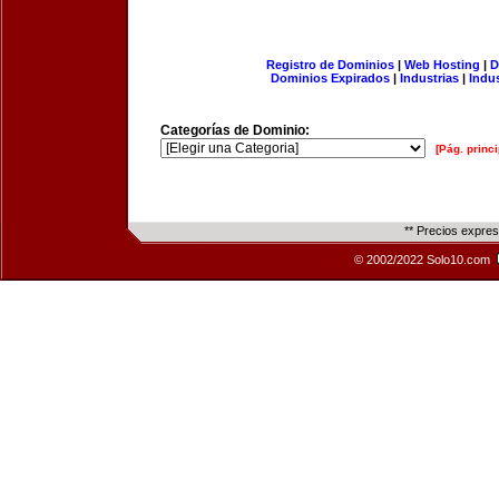
Registro de Dominios
|
Web Hosting
|
D
Dominios Expirados
|
Industrias
|
Indu
Categorías de Dominio:
[Pág. princi
** Precios expre
© 2002/2022 Solo10.com