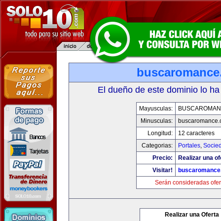
buscaromance
El dueño de este dominio lo ha
Mayusculas:
BUSCAROMAN
Minusculas:
buscaromance.
Longitud:
12 caracteres
Categorias:
Portales
,
Socie
Precio:
Realizar una of
Visitar!
buscaromance
Serán consideradas ofer
Realizar una Oferta