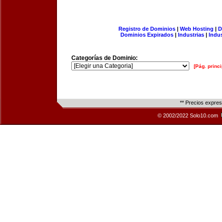
Registro de Dominios
|
Web Hosting
|
D
Dominios Expirados
|
Industrias
|
Indu
Categorías de Dominio:
[Pág. princi
** Precios expre
© 2002/2022 Solo10.com