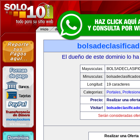
bolsadeclasifica
El dueño de este dominio lo ha
Mayusculas:
BOLSADECLASIFI
Minusculas:
bolsadeclasificado
Longitud:
19 caracteres
Categorias:
Portales
,
Profesion
Precio:
Realizar una oferta
Visitar!
bolsadeclasificad
Serán consideradas ofer
Realizar una Oferta