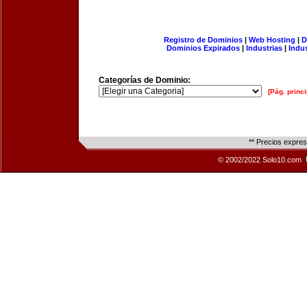
Registro de Dominios
|
Web Hosting
|
D
Dominios Expirados
|
Industrias
|
Indu
Categorías de Dominio:
[Pág. princi
** Precios expre
© 2002/2022 Solo10.com