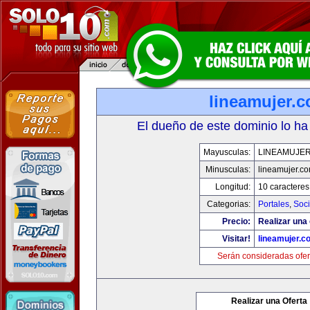
lineamujer.
El dueño de este dominio lo ha
Mayusculas:
LINEAMUJE
Minusculas:
lineamujer.c
Longitud:
10 caracteres
Categorias:
Portales
,
Soc
Precio:
Realizar una 
Visitar!
lineamujer.c
Serán consideradas ofer
Realizar una Oferta