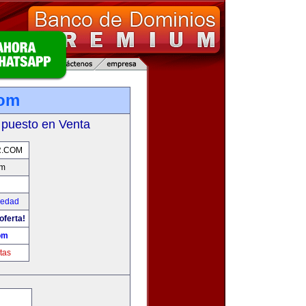
com
 puesto en Venta
R.COM
om
iedad
oferta!
om
tas