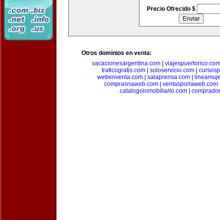
Precio Ofrecido $
Otros dominios en venta:
vacacionesargentina.com
|
viajespuertorico.co
traficogratis.com
|
soloservicio.com
|
cursosp
webenventa.com
|
salaprensa.com
|
lineamuj
comprasnaweb.com
|
ventasporlaweb.com
catalogoinmobiliario.com
|
comprador