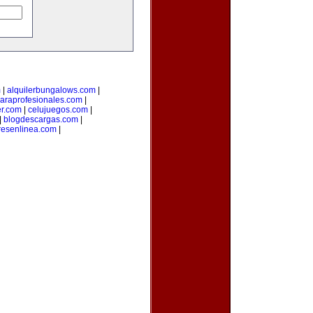
m
|
alquilerbungalows.com
|
araprofesionales.com
|
er.com
|
celujuegos.com
|
|
blogdescargas.com
|
esenlinea.com
|