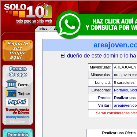
areajoven.c
El dueño de este dominio lo ha
Mayusculas:
AREAJOVEN
Minusculas:
areajoven.co
Longitud:
9 caracteres
Categorias:
Portales
,
Soc
Precio:
Realizar una 
Visitar!
areajoven.c
Serán consideradas ofer
Realizar una Oferta