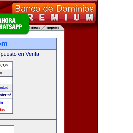
om
 puesto en Venta
.COM
m
iedad
oferta!
om
tas