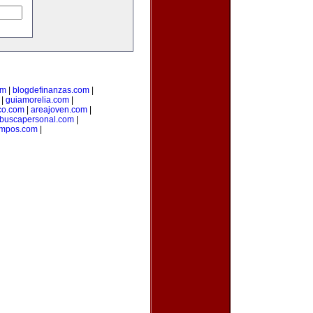
om
|
blogdefinanzas.com
|
|
guiamorelia.com
|
co.com
|
areajoven.com
|
buscapersonal.com
|
mpos.com
|