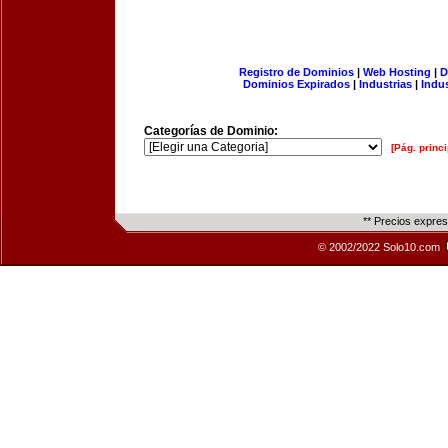
Registro de Dominios
|
Web Hosting
|
D
Dominios Expirados
|
Industrias
|
Indu
Categorías de Dominio:
[Pág. princi
** Precios expre
© 2002/2022 Solo10.com