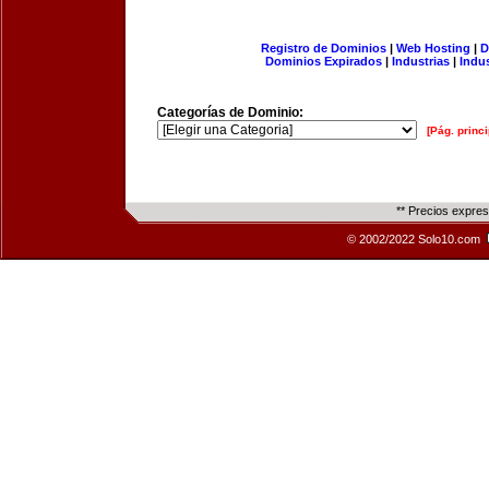
Registro de Dominios
|
Web Hosting
|
D
Dominios Expirados
|
Industrias
|
Indu
Categorías de Dominio:
[Pág. princi
** Precios expre
© 2002/2022 Solo10.com