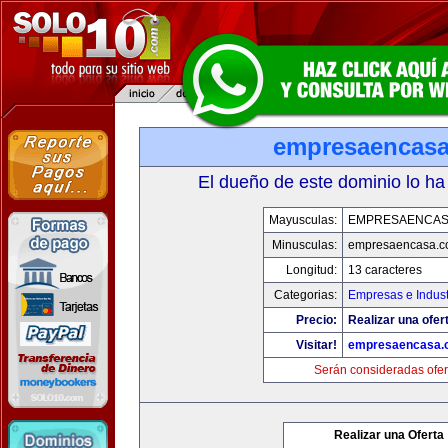
empresaencas
El dueño de este dominio lo ha
Mayusculas:
EMPRESAENCAS
Minusculas:
empresaencasa.
Longitud:
13 caracteres
Categorias:
Empresas e Indust
Precio:
Realizar una ofer
Visitar!
empresaencasa.
Serán consideradas ofer
Realizar una Oferta