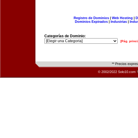
Registro de Dominios
|
Web Hosting
|
D
Dominios Expirados
|
Industrias
|
Indu
Categorías de Dominio:
[Pág. princi
** Precios expre
© 2002/2022 Solo10.com