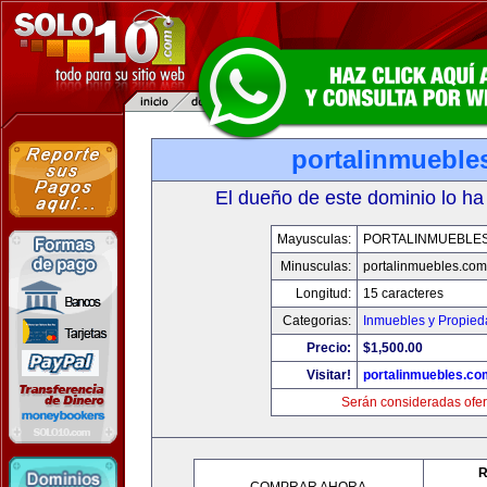
portalinmueble
El dueño de este dominio lo ha
Mayusculas:
PORTALINMUEBLE
Minusculas:
portalinmuebles.com
Longitud:
15 caracteres
Categorias:
Inmuebles y Propie
Precio:
$1,500.00
Visitar!
portalinmuebles.co
Serán consideradas ofer
R