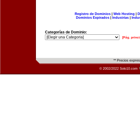
Registro de Dominios
|
Web Hosting
|
D
Dominios Expirados
|
Industrias
|
Indu
Categorías de Dominio:
[Pág. princi
** Precios expre
© 2002/2022 Solo10.com