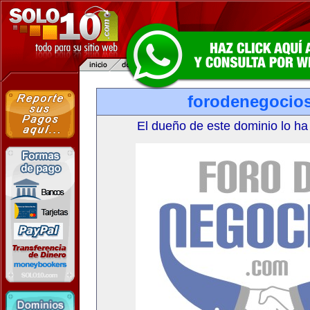
forodenegocio
El dueño de este dominio lo ha