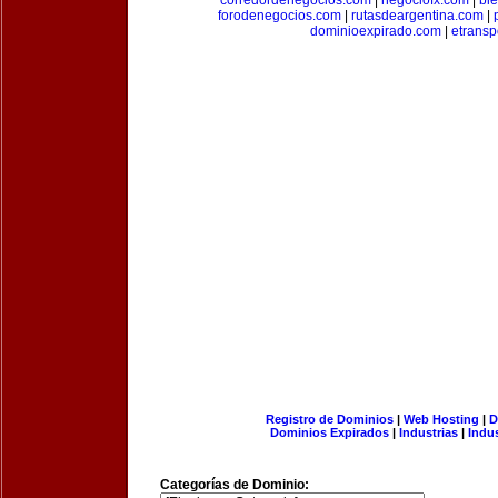
corredordenegocios.com
|
negociofx.com
|
bi
forodenegocios.com
|
rutasdeargentina.com
|
dominioexpirado.com
|
etransp
Registro de Dominios
|
Web Hosting
|
D
Dominios Expirados
|
Industrias
|
Indu
Categorías de Dominio: