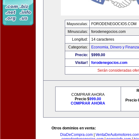
Mayusculas:
FORODENEGOCIOS.COM
Minusculas:
forodenegocios.com
Longitud:
14 caracteres
Categorias:
Economia, Dinero y Finanz
Precio:
$999.00
Visitar!
forodenegocios.com
Serán consideradas ofer
R
COMPRAR AHORA
Precio $
999.00
Precio 
COMPRAR AHORA
Otros dominios en venta:
DiaDeCompra.com
|
VentaDeAutomotores.co