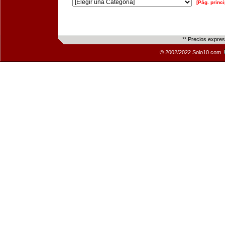
[Pág. princi
** Precios expre
© 2002/2022 Solo10.com