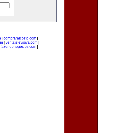
m
|
compraralcosto.com
|
om
|
ventatelevisiva.com
|
|
fazendonegocios.com
|