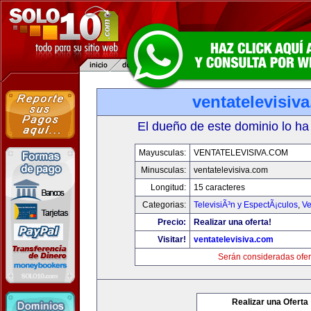
ventatelevisiv
El dueño de este dominio lo ha
Mayusculas:
VENTATELEVISIVA.COM
Minusculas:
ventatelevisiva.com
Longitud:
15 caracteres
Categorias:
TelevisiÃ³n y EspectÃ¡culos
,
Ve
Precio:
Realizar una oferta!
Visitar!
ventatelevisiva.com
Serán consideradas ofer
Realizar una Oferta