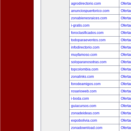
agrodirectorio.com
Oferta
anunciospuertorico.com
Oferta
zonabienesraices.com
Oferta
i-gratis.com
Oferta
foroclasificados.com
Oferta
todoparaeventos.com
Oferta
infodirectorio.com
Oferta
muyfamoso.com
Oferta
soloparanosotras.com
Oferta
topcolombia.com
Oferta
zonalinks.com
Oferta
forodeamigos.com
Oferta
rosarioweb.com
Oferta
i-boda.com
Oferta
guiacursos.com
Oferta
zonadeideas.com
Oferta
expobolivia.com
Oferta
zonadownload.com
Oferta