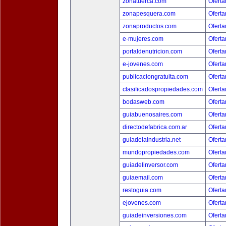
zonatuerca.com
Oferta
zonapesquera.com
Oferta
zonaproductos.com
Oferta
e-mujeres.com
Oferta
portaldenutricion.com
Oferta
e-jovenes.com
Oferta
publicaciongratuita.com
Oferta
clasificadospropiedades.com
Oferta
bodasweb.com
Oferta
guiabuenosaires.com
Oferta
directodefabrica.com.ar
Oferta
guiadelaindustria.net
Oferta
mundopropiedades.com
Oferta
guiadelinversor.com
Oferta
guiaemail.com
Oferta
restoguia.com
Oferta
ejovenes.com
Oferta
guiadeinversiones.com
Oferta