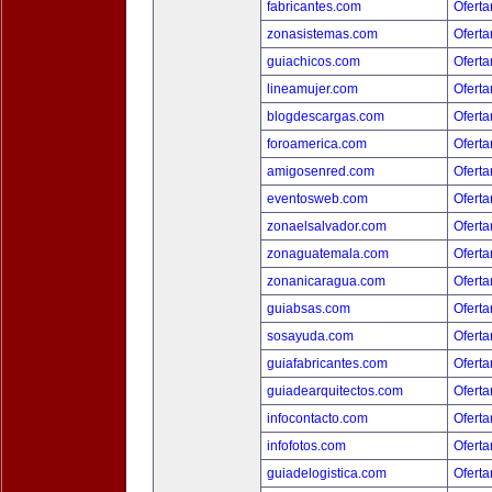
fabricantes.com
Oferta
zonasistemas.com
Oferta
guiachicos.com
Oferta
lineamujer.com
Oferta
blogdescargas.com
Oferta
foroamerica.com
Oferta
amigosenred.com
Oferta
eventosweb.com
Oferta
zonaelsalvador.com
Oferta
zonaguatemala.com
Oferta
zonanicaragua.com
Oferta
guiabsas.com
Oferta
sosayuda.com
Oferta
guiafabricantes.com
Oferta
guiadearquitectos.com
Oferta
infocontacto.com
Oferta
infofotos.com
Oferta
guiadelogistica.com
Oferta