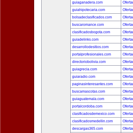
guiaganadera.com
Oferta
guiahipotecaria.com
Oferta
bolsadeclasificados.com
Oferta
buscaromance.com
Oferta
clasificadosbogota.com
Oferta
guiadelinks.com
Oferta
desarrollodesitios.com
Oferta
portalprofesionales.com
Oferta
directoriobolivia.com
Oferta
guiagrecia.com
Oferta
guiaradio.com
Oferta
paginasinteresantes.com
Oferta
buscamascotas.com
Oferta
guiaguatemala.com
Oferta
portalcordoba.com
Oferta
clasificadosdemexico.com
Oferta
clasificadosmedellin.com
Oferta
descargas365.com
Oferta