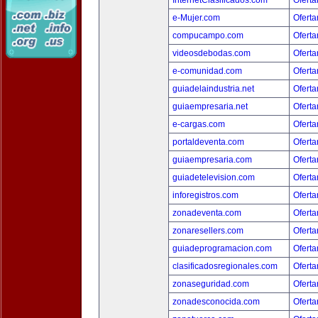
InternetClasificados.com
Oferta
e-Mujer.com
Oferta
compucampo.com
Oferta
videosdebodas.com
Oferta
e-comunidad.com
Oferta
guiadelaindustria.net
Oferta
guiaempresaria.net
Oferta
e-cargas.com
Oferta
portaldeventa.com
Oferta
guiaempresaria.com
Oferta
guiadetelevision.com
Oferta
inforegistros.com
Oferta
zonadeventa.com
Oferta
zonaresellers.com
Oferta
guiadeprogramacion.com
Oferta
clasificadosregionales.com
Oferta
zonaseguridad.com
Oferta
zonadesconocida.com
Oferta