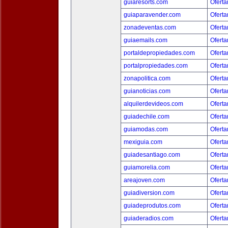
guiaresorts.com
Oferta
guiaparavender.com
Oferta
zonadeventas.com
Oferta
guiaemails.com
Oferta
portaldepropiedades.com
Oferta
portalpropiedades.com
Oferta
zonapolitica.com
Oferta
guianoticias.com
Oferta
alquilerdevideos.com
Oferta
guiadechile.com
Oferta
guiamodas.com
Oferta
mexiguia.com
Oferta
guiadesantiago.com
Oferta
guiamorelia.com
Oferta
areajoven.com
Oferta
guiadiversion.com
Oferta
guiadeprodutos.com
Oferta
guiaderadios.com
Oferta