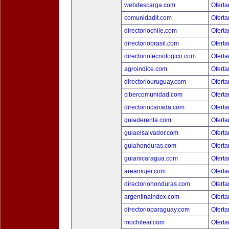
webdescarga.com
Oferta
comunidadit.com
Oferta
directoriochile.com
Oferta
directoriobrasil.com
Oferta
directoriotecnologico.com
Oferta
agroindice.com
Oferta
directoriouruguay.com
Oferta
cibercomunidad.com
Oferta
directoriocanada.com
Oferta
guiaderenta.com
Oferta
guiaelsalvador.com
Oferta
guiahonduras.com
Oferta
guianicaragua.com
Oferta
areamujer.com
Oferta
directoriohonduras.com
Oferta
argentinaindex.com
Oferta
directorioparaguay.com
Oferta
mochilear.com
Oferta