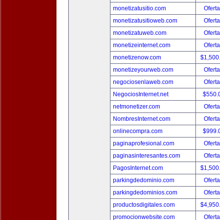
monetizatusitio.com
Oferta
monetizatusitioweb.com
Oferta
monetizatuweb.com
Oferta
monetizeinternet.com
Oferta
monetizenow.com
$1,500
monetizeyourweb.com
Oferta
negociosenlaweb.com
Oferta
NegociosInternet.net
$550.
netmonetizer.com
Oferta
NombresInternet.com
Oferta
onlinecompra.com
$999.
paginaprofesional.com
Oferta
paginasinteresantes.com
Oferta
PagosInternet.com
$1,500
parkingdedominio.com
Oferta
parkingdedominios.com
Oferta
productosdigitales.com
$4,950
promocionwebsite.com
Oferta