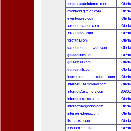
empresasdeinternet.com
Oferta
eventosdigitales.com
Oferta
eventosweb.com
Oferta
forodeusuarios.com
Oferta
foroenlinea.com
Oferta
forofans.com
Oferta
ganedineroenlaweb.com
Oferta
guiadelinks.com
Oferta
guiaemail.com
Oferta
guiaemails.com
Oferta
inscripcionenbuscadores.com
Oferta
InternetClasificados.com
Oferta
InternetCustomers.com
$980.
internetmarcas.com
Oferta
internetynegocios.com
Oferta
interservidores.com
Oferta
listabrasil.com
Oferta
misdominios.net
Oferta