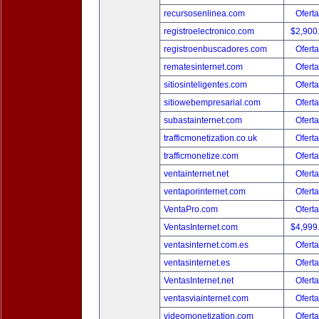
recursosenlinea.com
Oferta
registroelectronico.com
$2,900
registroenbuscadores.com
Oferta
rematesinternet.com
Oferta
sitiosinteligentes.com
Oferta
sitiowebempresarial.com
Oferta
subastainternet.com
Oferta
trafficmonetization.co.uk
Oferta
trafficmonetize.com
Oferta
ventainternet.net
Oferta
ventaporinternet.com
Oferta
VentaPro.com
Oferta
VentasInternet.com
$4,999
ventasinternet.com.es
Oferta
ventasinternet.es
Oferta
VentasInternet.net
Oferta
ventasviainternet.com
Oferta
videomonetization.com
Oferta