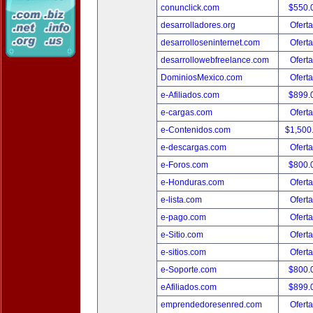
conunclick.com
$550.
desarrolladores.org
Oferta
desarrolloseninternet.com
Oferta
desarrollowebfreelance.com
Oferta
DominiosMexico.com
Oferta
e-Afiliados.com
$899.
e-cargas.com
Oferta
e-Contenidos.com
$1,500
e-descargas.com
Oferta
e-Foros.com
$800.
e-Honduras.com
Oferta
e-lista.com
Oferta
e-pago.com
Oferta
e-Sitio.com
Oferta
e-sitios.com
Oferta
e-Soporte.com
$800.
eAfiliados.com
$899.
emprendedoresenred.com
Oferta