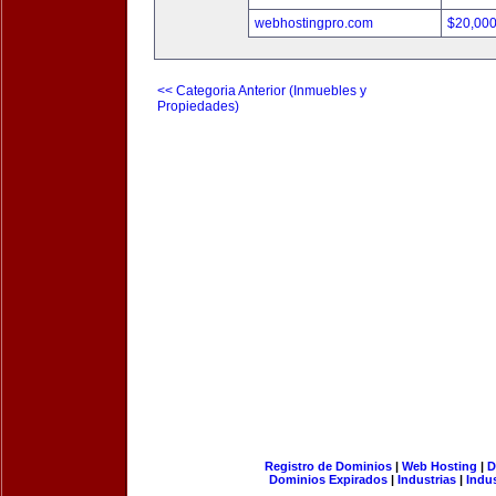
webhostingpro.com
$20,00
<< Categoria Anterior (Inmuebles y
Propiedades)
Registro de Dominios
|
Web Hosting
|
D
Dominios Expirados
|
Industrias
|
Indu