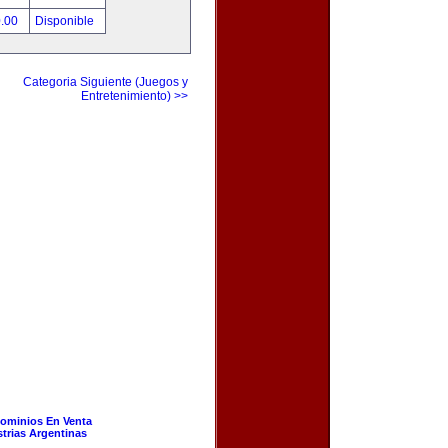
0.00
Disponible
Categoria Siguiente (Juegos y
Entretenimiento) >>
ominios En Venta
strias Argentinas