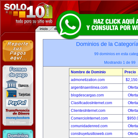
Dominios de la Categorí
99 dominios en esta categ
Mostrando 1 de 99
Nombre de Dominio
Precio
admonetization.com
$2,150
argentinaenlinea.com
Oferta
blogdescargas.com
Oferta
ClasificadosInternet.com
Oferta
ClientesInternet.com
Oferta
ComercioInternet.com
$950.
comunidadenred.com
Oferta
construyetusitioweb.com
Oferta